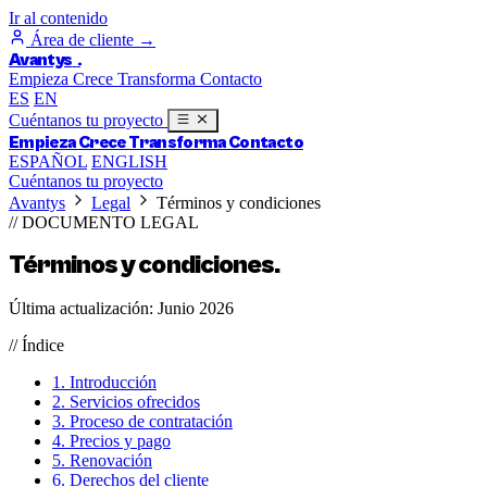
Ir al contenido
Área de cliente
→
Avantys
.
Empieza
Crece
Transforma
Contacto
ES
EN
Cuéntanos tu proyecto
Empieza
Crece
Transforma
Contacto
ESPAÑOL
ENGLISH
Cuéntanos tu proyecto
Avantys
Legal
Términos y condiciones
// DOCUMENTO LEGAL
Términos y condiciones
.
Última actualización: Junio 2026
// Índice
1. Introducción
2. Servicios ofrecidos
3. Proceso de contratación
4. Precios y pago
5. Renovación
6. Derechos del cliente